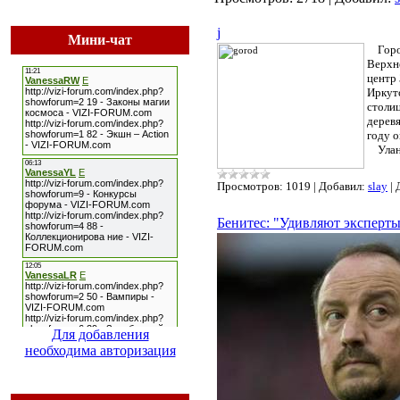
j
Мини-чат
Город 
Верхне
центр 
Иркутс
столиц
дерев
году о
Улан-
Просмотров:
1019
|
Добавил:
slay
|
Бенитес: "Удивляют эксперты
Для добавления
необходима авторизация