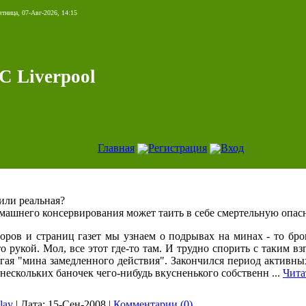
ятница, 07-Авг-2026, 14:15
C Liverpool
Главная
Регистрация
Вход
или реальная?
ашнего консервирования может таить в себе смертельную опасн
оров и страниц газет мы узнаем о подрывах на минах - то бро
 рукой. Мол, все этот где-то там. И трудно спорить с таким вз
угая "мина замедленного действия". Закончился период активны
ы нескольких баночек чего-нибудь вкусненького собственн
...
Чита
slay
|
Дата:
15-Сен-2008
|
Комментарии (0)