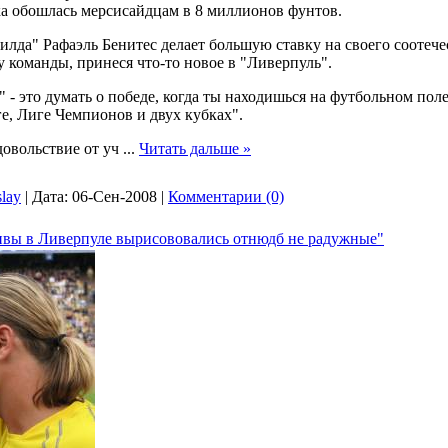
ка обошлась мерсисайдцам в 8 миллионов фунтов.
илда" Рафаэль Бенитес делает большую ставку на своего соотече
 команды, принеся что-то новое в "Ливерпуль".
 - это думать о победе, когда ты находишься на футбольном пол
ге, Лиге Чемпионов и двух кубках".
довольствие от уч
...
Читать дальше »
slay
|
Дата:
06-Сен-2008
|
Комментарии (0)
вы в Ливерпуле вырисововались отнюдб не радужные"