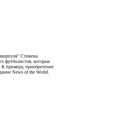
иверпуля" Стивена
тех футболистов, которые
. К примеру, приобретение
ание News of the World.