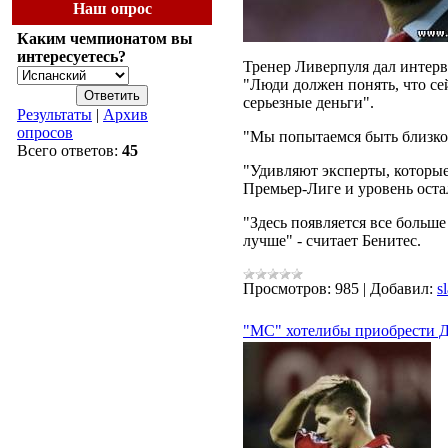
Наш опрос
Каким чемпионатом вы
интересуетесь?
Тренер Ливерпуля дал интер
"Люди должен понять, что се
серьезные деньги".
Результаты
|
Архив
опросов
"Мы попытаемся быть близко к
Всего ответов:
45
"Удивляют эксперты, которые
Премьер-Лиге и уровень оста
"Здесь появляется все больш
лучше" - считает Бенитес.
Просмотров:
985
|
Добавил:
s
"МС" хотелибы приобрести Д