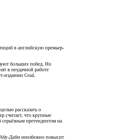
стиций в английскую премьер-
ебуют больших побед. Но
нят в неудачной работе
ет-изданию Goal.
целью рассказать о
ер считает, что крупные
б серьёзным претендентом на
 Абу-Даби неизбежно повысит