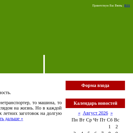
Приветствую Вас
Гость
|
RSS
Форма входа
ость.
нетранспортер, то машина, то
Календарь новостей
глядом на жизнь. Но в каждой
«
Август 2026
»
х летних заготовок на долгую
ть дальше »
Пн
Вт
Ср
Чт
Пт
Сб
Вс
1
2