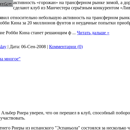
активность «горожан» на трансферном рынке зимой, а до
сделают клуб из Манчестера серьёзным конкурентом «Ли
явил относительно небольшую активность на трансферном рынке
обби Кина за 20 миллионов фунтов и неудачные попытки приобр
ние Робби Кина станет решающим ф
...
Читать дальше »
slay
|
Дата:
06-Сен-2008
|
Комментарии (0)
на многое"
Альбер Риера уверен, что он перешел в клуб, способный поборот
 участвовать.
тнего Риеры из испанского "Эспаньола" состоялся за несколько ч