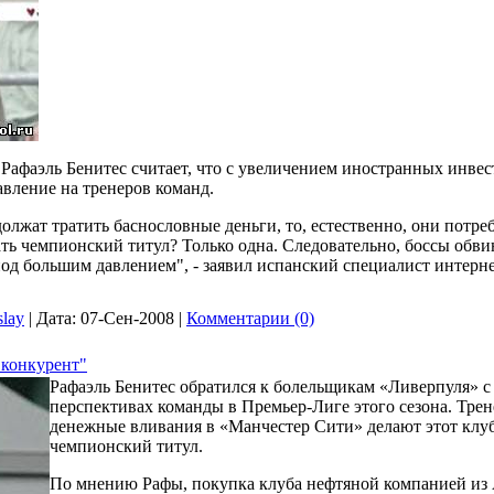
Рафаэль Бенитес считает, что с увеличением иностранных инве
авление на тренеров команд.
олжат тратить баснословные деньги, то, естественно, они потр
ть чемпионский титул? Только одна. Следовательно, боссы обви
под большим давлением", - заявил испанский специалист интерн
slay
|
Дата:
07-Сен-2008
|
Комментарии (0)
 конкурент"
Рафаэль Бенитес обратился к болельщикам «Ливерпуля» с 
перспективах команды в Премьер-Лиге этого сезона. Трен
денежные вливания в «Манчестер Сити» делают этот клу
чемпионский титул.
По мнению Рафы, покупка клуба нефтяной компанией из