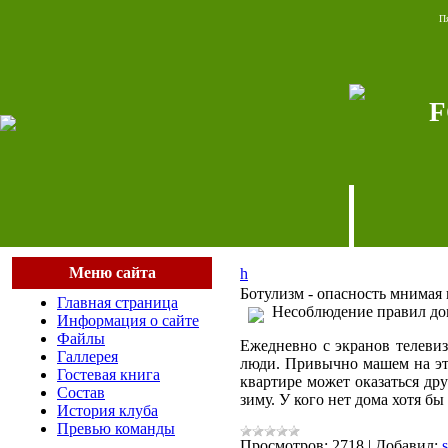
П
F
Меню сайта
h
Ботулизм - опасность мнимая 
Главная страница
Несоблюдение правил дом
Информация о сайте
Файлы
Ежедневно с экранов телевиз
Галлерея
люди. Привычно машем на это
Гостевая книга
квартире может оказаться др
Состав
зиму. У кого нет дома хотя б
История клуба
Превью команды
Просмотров:
2718
|
Добавил: