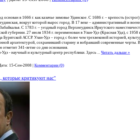
основан в 1666 г. как казачье зимовье Удинское. С 1686 г. – крепость (острог)
удинская, вокруг которой вырос город. В 17 веке – административный и воен
Забайкалья. С 1783 г. – уездный город Верхнеудинск Иркутского наместничест
кой губернии. 27 июля 1934 г. переименован в Улан-Удэ (Красная Уда), с 1958 г
а Бурятской АССР. Улан-Удэ – город с более чем трехвековой историей, культу
янной архитектурой, сохранивший старину и вобравший современные черты. 
н отметит 341-летие со дня основания.
Удэ - научный и культурный центр республики. Здесь
...
Читать дальше »
Дата:
15-Сен-2008
|
Комментарии (0)
, которые критикуют нас"